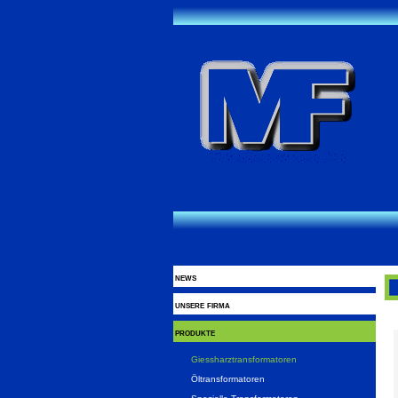
news
unsere firma
produkte
Giessharztransformatoren
Öltransformatoren