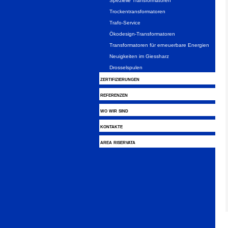
Spezielle Transformatoren
Trockentransformatoren
Trafo-Service
Ökodesign-Transformatoren
Transformatoren für erneuerbare Energien
Neuigkeiten im Giessharz
Drosselspulen
zertifizierungen
referenzen
wo wir sind
kontakte
area riservata