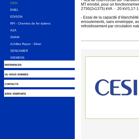
- Test de court-circuit sur Transf
CESI
MT enrobé, pour un fonctionnement 
2750(2x1375) kVA - 20 kV/1,17-1
ENEL
EDISON
- Essai de la capacité d’étanchéit
enroulements, sans enveloppe, ave
RFI - Chemins de fer italiens
refroidissement par circulation na
A2A
SNAM
Achilles Repro - Silver
SENCAMER
SIEMENS
references
ou nous sommes
contacts
area riservata