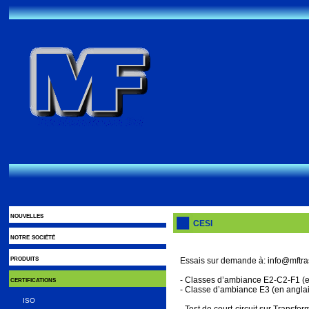
nouvelles
CESI
notre société
produits
Essais sur demande à: info@mftras
certifications
- Classes d’ambiance E2-C2-F1 (e
- Classe d’ambiance E3 (en anglai
ISO