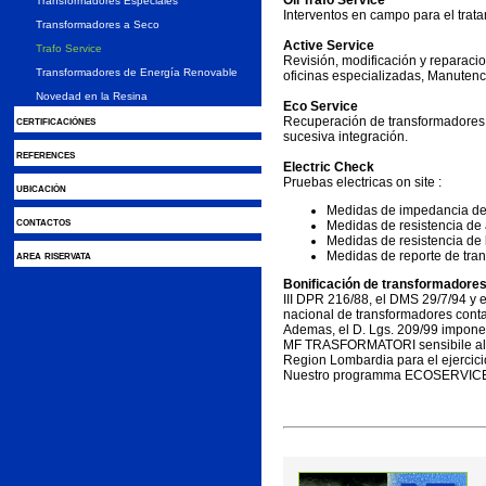
Oil Trafo Service
Transformadores Especiales
Interventos en campo para el trata
Transformadores a Seco
Active Service
Trafo Service
Revisión, modificación y reparaci
Transformadores de Energía Renovable
oficinas especializadas, Manutenció
Novedad en la Resina
Eco Service
certificaciónes
Recuperación de transformadores
sucesiva integración.
references
Electric Check
Pruebas electricas on site :
ubicaciòn
Medidas de impedancia de 
contactos
Medidas de resistencia de 
Medidas de resistencia de 
area riservata
Medidas de reporte de tra
Bonificación de transformador
III DPR 216/88, el DMS 29/7/94 y e
nacional de transformadores con
Ademas, el D. Lgs. 209/99 impone 
MF TRASFORMATORI sensibile al pr
Region Lombardia para el ejercici
Nuestro programma ECOSERVICE per