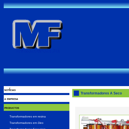
notÍcias
Transformadores A Seco
a empresa
productos
Transformadores em resina
Transformadores em óleo