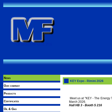
News
KEY Expo - Rimini 2026
Our company
Products
Meet us at "KEY - The Energy Tr
Certificates
March 2026.
Hall HB 3 - Booth S 216
Oil & Gas