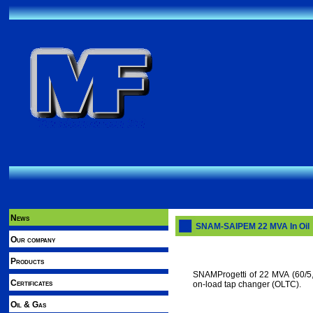
News
SNAM-SAIPEM 22 MVA In Oil
Our company
Products
SNAMProgetti of 22 MVA (60/5,
Certificates
on-load tap changer (OLTC).
Oil & Gas