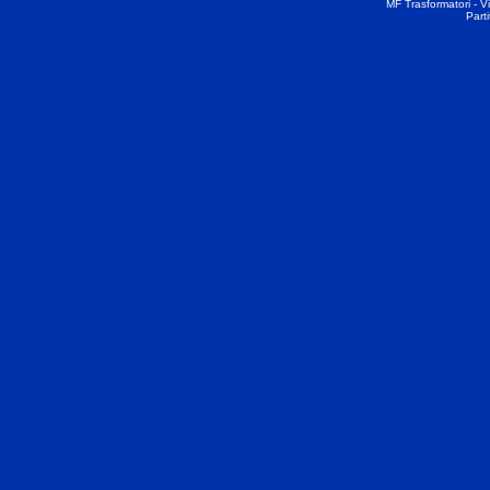
MF Trasformatori - Vi
Part